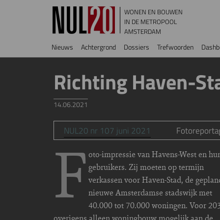
Overslaan en naar de inhoud gaan
WONEN EN BOUWEN
IN DE METROPOOL
AMSTERDAM
Hoofdnavigatie
Nieuws
Achtergrond
Dossiers
Trefwoorden
Dashb
Richting Haven-St
14.06.2021
NUL20 nr 107 juni 2021
Fotoreporta
F
oto-impressie van Havens-West en hu
gebruikers. Zij moeten op termijn
verkassen voor Haven-Stad, de geplan
nieuwe Amsterdamse stadswijk met
40.000 tot 70.000 woningen. Voor 203
overigens alleen woningbouw mogelijk aan de