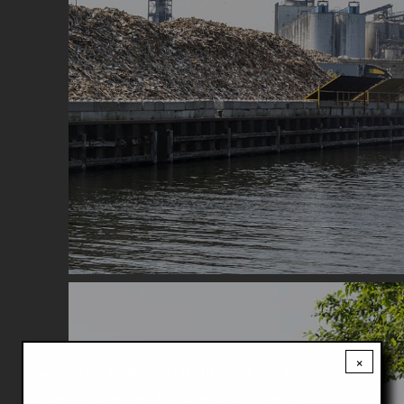
Image
×
Ontvang
het belangrijkste nieuws
gratis
over wonen en bouwen in de regio