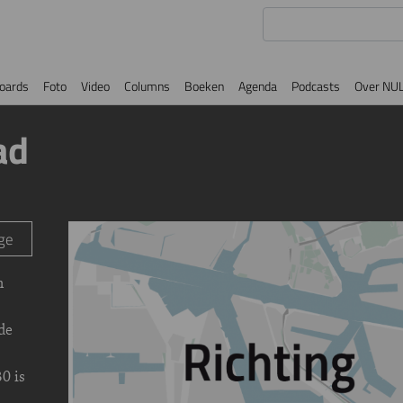
oards
Foto
Video
Columns
Boeken
Agenda
Podcasts
Over NU
ad
Image
ge
n
de
0 is