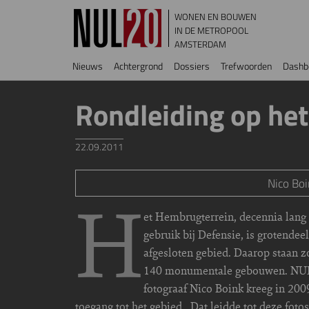
Overslaan en naar de inhoud gaan
WONEN EN BOUWEN
IN DE METROPOOL
AMSTERDAM
Hoofdnavigatie
Nieuws
Achtergrond
Dossiers
Trefwoorden
Dashb
Rondleiding op het
22.09.2011
Nico Bo
H
et Hembrugterrein, decennia lang 
gebruik bij Defensie, is grotendee
afgesloten gebied. Daarop staan z
140 monumentale gebouwen. NU
fotograaf Nico Boink kreeg in 200
toegang tot het gebied. Dat leidde tot deze fotos