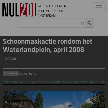
Overslaan en naar de inhoud gaan
WONEN EN BOUWEN
IN DE METROPOOL
AMSTERDAM
Schoonmaakactie rondom het
Waterlandplein, april 2008
10.02.2011
Nico Boink
FOTOGRAFIE
Schoonmaakactie door moeders en kinderen rondom het Waterlandplein
Image