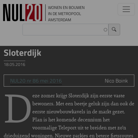
Overslaan en naar de inhoud gaan
WONEN EN BOUWEN
IN DE METROPOOL
AMSTERDAM
Sloterdijk
18.05.2016
NUL20 nr 86 mei 2016
Nico Boink
D
eze zomer krijgt Sloterdijk zijn eerste vaste
bewoners. Met een beetje geluk zijn dan ook de
eerste nieuwbouwkavels in de markt gezet.
Plan is het komende decennium het
voormalige Teleport uit te breiden met zo’n
drieduizend woningen. Nieuwe parkjes en betere fietsroutes