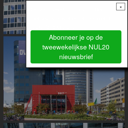
×
Ontvang
het belangrijkste
gratis
nieuws over wonen en bouwen in de
regio Amsterdam.
Abonneer je op de
Image
tweewekelijkse NUL20
nieuwsbrief
Image