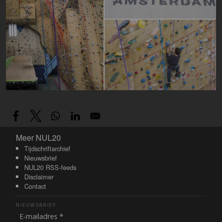
Meer NUL20
Meer NUL20
Tijdschriftarchief
Nieuwsbrief
NUL20 RSS-feeds
Disclaimer
Contact
NIEUWSBRIEF
E-mailadres *