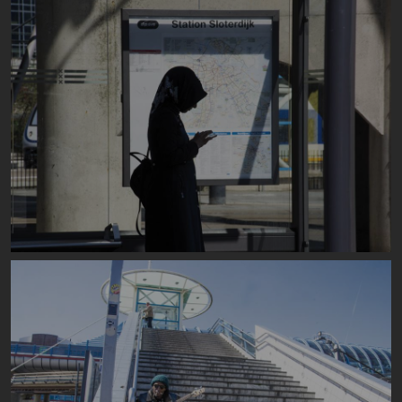
Image
Image