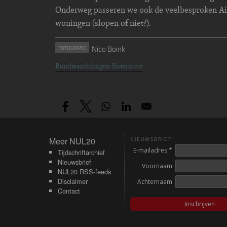
Onderweg passeren we ook de veelbesproken Ai
woningen (slopen of niet?).
Nico Boink
FOTOGRAFIE
Rondwandelingen Slotermeer
Meer NUL20
Meer NUL20
NIEUWSBRIEF
E-mailadres *
Tijdschriftarchief
Nieuwsbrief
Voornaam
NUL20 RSS-feeds
Disclaimer
Achternaam
Contact
Inschrijven