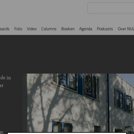
oards
Foto
Video
Columns
Boeken
Agenda
Podcasts
Over NU
de in
Image
st
t.