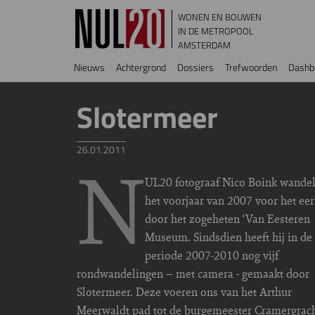
Overslaan en naar de inhoud gaan
WONEN EN BOUWEN
IN DE METROPOOL
AMSTERDAM
Hoofdnavigatie
Nieuws
Achtergrond
Dossiers
Trefwoorden
Dashb
Slotermeer
26.01.2011
N
UL20 fotograaf Nico Boink wandel
het voorjaar van 2007 voor het eer
door het zogeheten ‘Van Eesteren
Museum. Sindsdien heeft hij in de
periode 2007-2010 nog vijf
rondwandelingen – met camera - gemaakt door
Slotermeer. Deze voeren ons van het Arthur
Meerwaldt pad tot de burgemeester Cramergrach