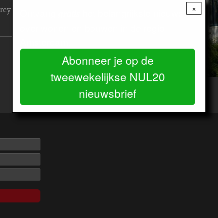
×
rey-
Ontvang
het belangrijkste nieuws
gratis
over wonen en bouwen in de regio
Amsterdam.
Abonneer je op de
tweewekelijkse NUL20
nieuwsbrief