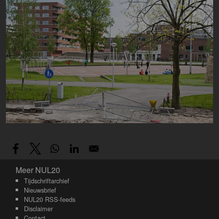
Meer NUL20
Meer NUL20
Tijdschriftarchief
Nieuwsbrief
NUL20 RSS-feeds
Disclaimer
Contact