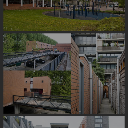
Image
Image