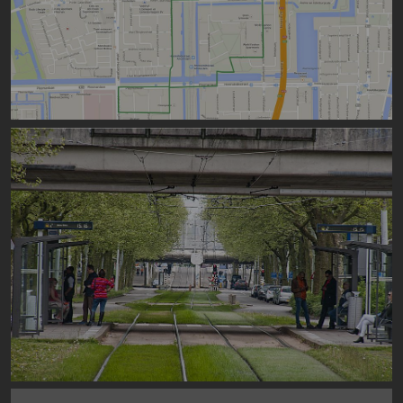
Image
Image