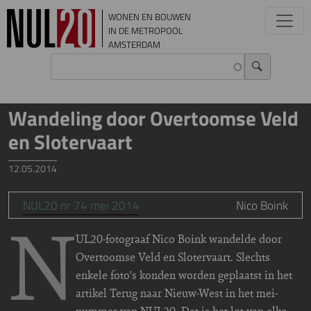
Overslaan en naar de inhoud gaan
WONEN EN BOUWEN
IN DE METROPOOL
AMSTERDAM
Wandeling door Overtoomse Veld
en Slotervaart
12.05.2014
NUL20 nr 74 mei 2014
Nico Boink
N
UL20-fotograaf Nico Boink wandelde door
Overtoomse Veld en Slotervaart. Slechts
enkele foto's konden worden geplaatst in het
artikel Terug naar Nieuw-West in het mei-
nummer van NUL20. Dat is het lot van elke