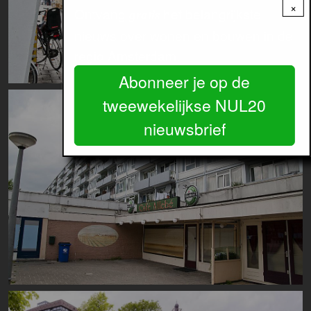
×
Ontvang
het belangrijkste
gratis
nieuws over wonen en bouwen in de
regio Amsterdam.
Abonneer je op de
Image
tweewekelijkse NUL20
nieuwsbrief
Image