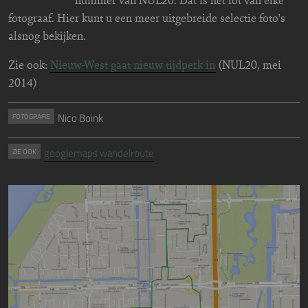
fotograaf. Hier kunt u een meer uitgebreide selectie foto's
alsnog bekijken.
Zie ook:
Nieuw-West gaat nieuw tijdperk in
(NUL20, mei
2014)
Nico Boink
FOTOGRAFIE
googlemaps wandelroute
ZIE OOK
Image