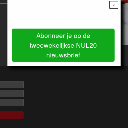
×
Ontvang
het belangrijkste nieuws
gratis
over wonen en bouwen in de regio
Amsterdam.
Abonneer je op de
tweewekelijkse NUL20
nieuwsbrief