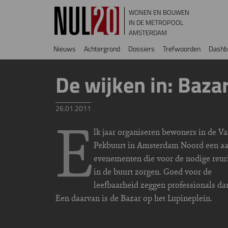
Overslaan en naar de inhoud gaan
WONEN EN BOUWEN
IN DE METROPOOL
AMSTERDAM
Hoofdnavigatie
Nieuws
Achtergrond
Dossiers
Trefwoorden
Dashb
De wijken in: Baza
26.01.2011
E
lk jaar organiseren bewoners in de Va
Pekbuurt in Amsterdam Noord een aa
evenementen die voor de nodige reur
in de buurt zorgen. Goed voor de
leefbaarheid zeggen professionals da
Een daarvan is de Bazar op het Lupineplein.