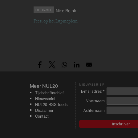
Nico Boink
FOTOGRAFIE
Feest op het Lupineplein
Meer NUL20
Meer NUL20
NIEUWSBRIEF
E-mailadres *
Tijdschriftarchief
Nieuwsbrief
Voornaam
NUL20 RSS-feeds
Disclaimer
Achternaam
Contact
Inschrijven