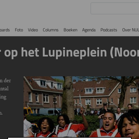
oards
Foto
Video
Columns
Boeken
Agenda
Podcasts
Over NU
r op het Lupineplein (Noo
n der
Image
ntal
ing
n.