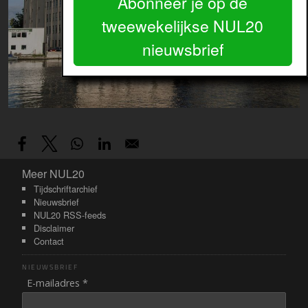
Abonneer je op de
tweewekelijkse NUL20
nieuwsbrief
Meer NUL20
Meer NUL20
Tijdschriftarchief
Nieuwsbrief
NUL20 RSS-feeds
Disclaimer
Contact
NIEUWSBRIEF
E-mailadres *