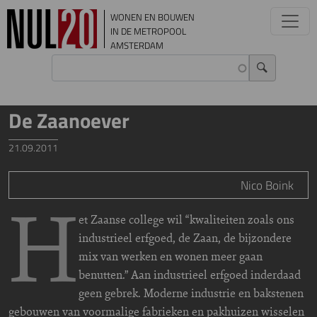
Overslaan en naar de inhoud gaan
WONEN EN BOUWEN
IN DE METROPOOL
AMSTERDAM
De Zaanoever
21.09.2011
Nico Boink
H
et Zaanse college wil “kwaliteiten zoals ons
industrieel erfgoed, de Zaan, de bijzondere
mix van werken en wonen meer gaan
benutten.” Aan industrieel erfgoed inderdaad
geen gebrek. Moderne industrie en bakstenen
gebouwen van voormalige fabrieken en pakhuizen wisselen