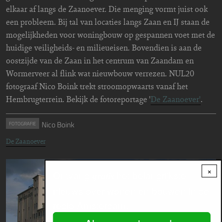
elkaar af langs de Zaanoever. Die menging vormt juist ook
een probleem. Bij tal van locaties langs Zaan en IJ staan de
mogelijkheden voor woningbouw op gespannen voet met de
huidige veiligheids- en milieueisen. Bovendien is aan de
oostzijde van de Zaan in het centrum van Zaandam en
Wormerveer al flink wat nieuwbouw verrezen. NUL20
fotograaf Nico Boink trekt stroomopwaarts vanaf het
Hembrugterrein. Bekijk de fotoreportage '
De Zaanoever'
.
Nico Boink
FOTOGRAFIE
De Zaanoever
Image
×
Ontvang
het belangrijkste
gratis
nieuws over wonen en bouwen in de
regio Amsterdam.