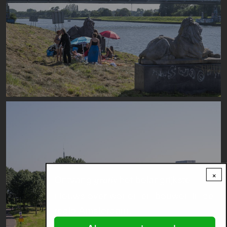
Image
×
Ontvang
het belangrijkste
gratis
nieuws over wonen en bouwen in de
regio Amsterdam.