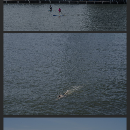
Image
Image