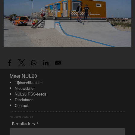
Meer NUL20
Meer NUL20
Tijdschriftarchief
Nieuwsbrief
NUL20 RSS-feeds
Disclaimer
Contact
NIEUWSBRIEF
E-mailadres *