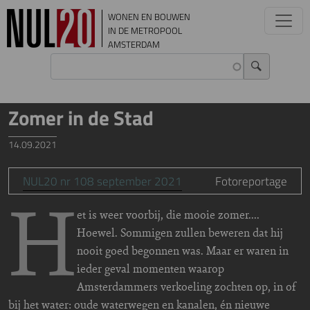
Overslaan en naar de inhoud gaan
WONEN EN BOUWEN
IN DE METROPOOL
AMSTERDAM
Zomer in de Stad
14.09.2021
NUL20 nr 108 september 2021
Fotoreportage
H
et is weer voorbij, die mooie zomer....
Hoewel. Sommigen zullen beweren dat hij
nooit goed begonnen was. Maar er waren in
ieder geval momenten waarop
Amsterdammers verkoeling zochten op, in of
bij het water: oude waterwegen en kanalen, én nieuwe