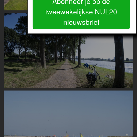
Abonneer je op de
tweewekelijkse NUL20
Image
nieuwsbrief
Image