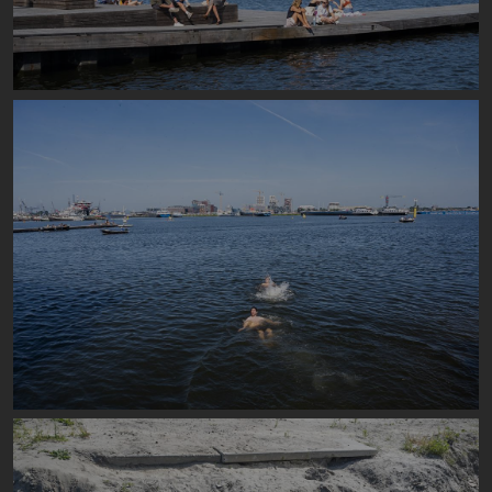
Image
Image