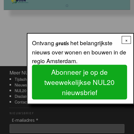
×
Ontvang
het belangrijkste
gratis
nieuws over wonen en bouwen in de
regio Amsterdam.
Abonneer je op de
Meer NUL20
Meer NUL20
Tijdschriftarchief
tweewekelijkse NUL20
Nieuwsbrief
nieuwsbrief
NUL20 RSS-feeds
Disclaimer
Contact
NIEUWSBRIEF
E-mailadres *