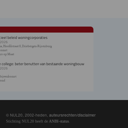
cieel beleid woningcorporaties
.2026
a, Hoofdstraat 8, Driebergen-Rijsenburg
komst
rs op Maat
e college: beter benutten van bestaande woningbouw
.2026
 bijeenkomst
ond
© NUL20, 2002-heden,
auteursrechten/disclaimer
Stichting NUL20 heeft de
ANBI-status
.