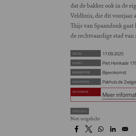
dat de bakker ook in de ei
Veldhuis, die dit voorjaar
Thijs van Spaandonk gaat 
de rechtvaardige stad van
17.09.2025
DATUM
Piet Heinkade 17
PLAATS
Bijeenkomst
AGENDATYPE
Pakhuis de Zwijge
ORGANISATIE
INFORMATIE
Meer informa
UITGELICHT
Niet uitgelicht