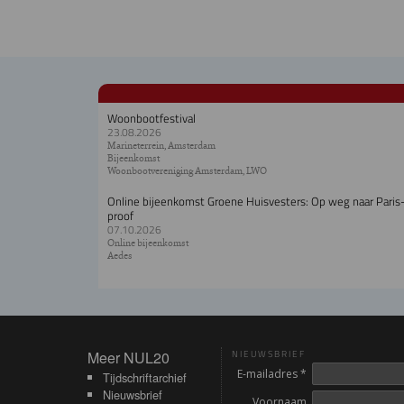
Woonbootfestival
23.08.2026
Marineterrein, Amsterdam
Bijeenkomst
Woonbootvereniging Amsterdam, LWO
Online bijeenkomst Groene Huisvesters: Op weg naar Paris
proof
07.10.2026
Online bijeenkomst
Aedes
Meer NUL20
Meer NUL20
NIEUWSBRIEF
E-mailadres *
Tijdschriftarchief
Nieuwsbrief
Voornaam