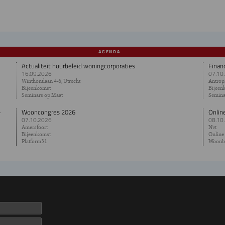
AGENDA
Actualiteit huurbeleid woningcorporaties
Finan
16.09.2026
07.10
Winthontlaan 4-6, Utrecht
Antropi
Bijeenkomst
Bijeen
Seminars op Maat
Semina
-
Wooncongres 2026
Onlin
07.10.2026
08.10
Amersfoort
Nvt
Bijeenkomst
Online
Platform31
Woonb