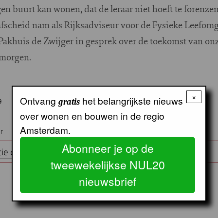
gen buurt kan wonen, dat de leraar niet hoeft te forenz
 afscheid nam als Rijksadviseur voor de Fysieke Leefomg
Pakhuis de Zwijger in gesprek over de toekomst van o
 morgen.
×
Ontvang
het belangrijkste nieuws
9
gratis
over wonen en bouwen in de regio
Amsterdam.
r
Abonneer je op de
tie en aanmelden
tweewekelijkse NUL20
nieuwsbrief