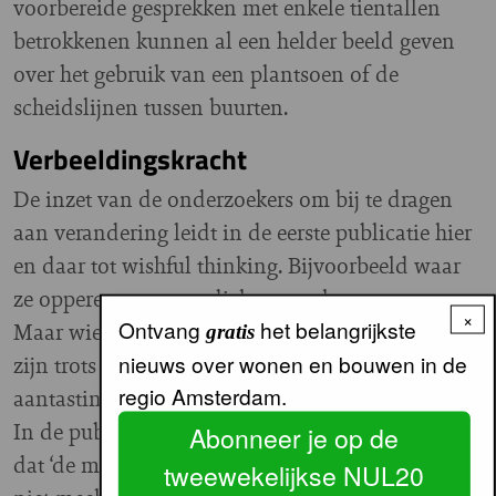
voorbereide gesprekken met enkele tientallen
betrokkenen kunnen al een helder beeld geven
over het gebruik van een plantsoen of de
scheidslijnen tussen buurten.
Verbeeldingskracht
De inzet van de onderzoekers om bij te dragen
aan verandering leidt in de eerste publicatie hier
en daar tot wishful thinking. Bijvoorbeeld waar
ze opperen om te verdichten ten koste van groen.
×
Ontvang
het belangrijkste
Maar wie ze ook om bijval vragen, de bewoners
gratis
nieuws over wonen en bouwen in de
zijn trots op het groen en mordicus tegen
regio Amsterdam.
aantasting.
In de publicatie van 2025 is het besef ingedaald
Abonneer je op de
dat ‘de monofunctionele opzet van het stadsdeel
tweewekelijkse NUL20