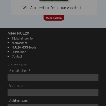
Wild Amsterdam. De natuur van de stad
Meer boeken
Meer NUL20
Meer NUL20
Tijdschriftarchief
Nieuwsbrief
NUL20 RSS-feeds
Disclaimer
Contact
NIEUWSBRIEF
E-mailadres *
Voornaam
Achternaam