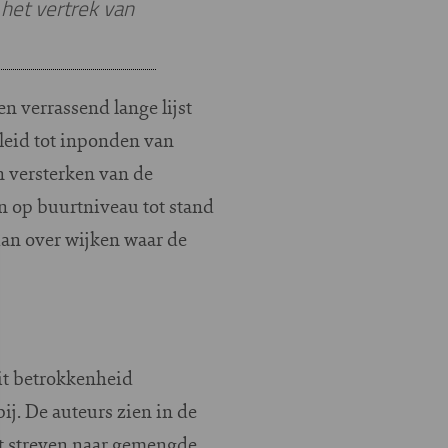
het vertrek van
n verrassend lange lijst
leid tot inponden van
en versterken van de
n op buurtniveau tot stand
dan over wijken waar de
it betrokkenheid
ij. De auteurs zien in de
het streven naar gemengde