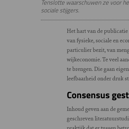
Tenslotte waarschuwen ze voor het 
sociale stijgers.
Het hart van de publicatie
van fysieke, sociale en e
particulier bezit, van men
wijkeconomie. Te veel aan
te brengen. Die gaan eigen
leefbaarheid onder druk st
Consensus ges
Inhoud geven aan de gemen
geschreven literatuurstudie
praktijk dat er tussen bet