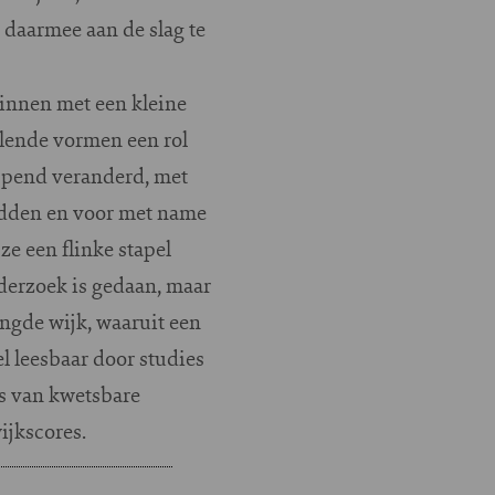
 daarmee aan de slag te
ginnen met een kleine
llende vormen een rol
jpend veranderd, met
hadden en voor met name
e een flinke stapel
derzoek is gedaan, maar
engde wijk, waaruit een
l leesbaar door studies
es van kwetsbare
ijkscores.