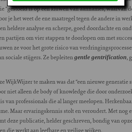
tie “gestoeld is op een kluwen van aannames, waarvan 
 voor je het weet de ene maatregel tegen de andere in wer
en heldere analyse en scherpe, goed doordachte en on
en partijen om vier stappen te doorlopen om met succe
uwen ze voor het grote risico van verdringingsprocess
n sociale stijgers. Ze bepleiten
, 
gentle gentrification
e WijkWijzer te maken was dat “een nieuwe generatie s
voor niet alleen de body of knowledge die door onderzo
s van professionals die al langer meelopen. Herkenbaar,
e. Maar ervaringskennis stolt en veroudert. Met nog e
mt deze publicatie, helder geschreven, bondig van opze
n die werkt aan leefbare en veilige wijken.