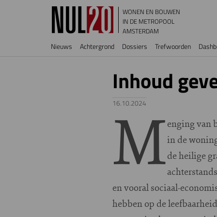
Overslaan en naar de inhoud gaan
WONEN EN BOUWEN
IN DE METROPOOL
AMSTERDAM
Hoofdnavigatie
Nieuws
Achtergrond
Dossiers
Trefwoorden
Dashb
Inhoud gev
M
16.10.2024
enging van 
in de woning
de heilige g
achterstands
en vooral sociaal-economis
hebben op de leefbaarheid