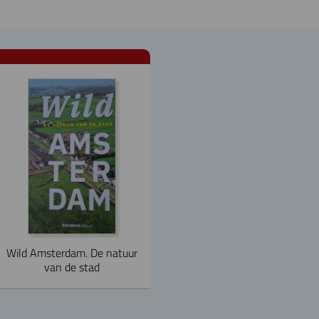
Wild Amsterdam. De natuur
van de stad