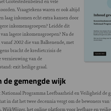
het Grotestedenbeleid en vele
oorden. Vraagtekens waren er ook altijd
n laag inkomen echt extra kansen door
ogere inkomensgroepen? Leidde dit
ng van lagere inkomensgroepen? Na de
 vanaf 2002 die van Balkenende, met
gens bracht de kredietcrisis de
ke vernieuwing van de
tand: exit heilige graal.
an de gemengde wijk
et Nationaal Programma Leefbaarheid en Veiligheid de
at in dat het twee decennia vergt om de bewoners van
. WijkWijzer, het online platform voor leefbare en veili