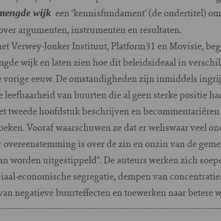
een ‘kennisfundament’ (de ondertitel) om
mengde wijk
 over argumenten, instrumenten en resultaten.
het Verwey-Jonker Instituut, Platform31 en Movisie, be
de wijk en laten zien hoe dit beleidsideaal in verschi
e vorige eeuw. De omstandigheden zijn inmiddels ingri
e leefbaarheid van buurten die al geen sterke positie 
het tweede hoofdstuk beschrijven en becommentariëren z
eken. Vooraf waarschuwen ze dat er weliswaar veel on
 er overeenstemming is over de zin en onzin van de gem
an worden uitgestippeld”. De auteurs werken zich soepe
ociaal-economische segregatie, dempen van concentrati
n negatieve buurteffecten en toewerken naar betere w