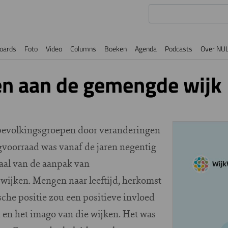
oards
Foto
Video
Columns
Boeken
Agenda
Podcasts
Over NU
en aan de gemengde wijk
bevolkingsgroepen door veranderingen
voorraad was vanaf de jaren negentig
raal van de aanpak van
wijken. Mengen naar leeftijd, herkomst
che positie zou een positieve invloed
 en het imago van die wijken. Het was