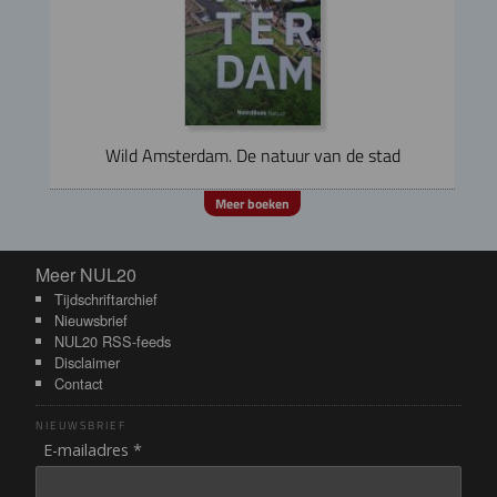
Wild Amsterdam. De natuur van de stad
Meer boeken
Meer NUL20
Meer NUL20
Tijdschriftarchief
Nieuwsbrief
NUL20 RSS-feeds
Disclaimer
Contact
NIEUWSBRIEF
E-mailadres *