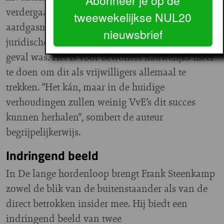
Abonneer je op de
verdergaande isolatie en afkoppeling van het
tweewekelijkse NUL20
aardgasnet in beide gebouwen. De financiële en
nieuwsbrief
juridische horden worden nog hoger dan al het
geval was. Het is voor bewoners nauwelijks meer
te doen om dit als vrijwilligers allemaal te
trekken. “Het kán, maar in de huidige
verhoudingen zullen weinig VvE’s dit succes
kunnen herhalen”, sombert de auteur
begrijpelijkerwijs.
Indringend beeld
In De lange hordenloop brengt Frank Steenkamp
zowel de blik van de buitenstaander als van de
direct betrokken insider mee. Hij biedt een
indringend beeld van twee