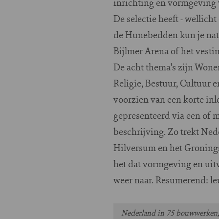
inrichting en vormgeving
De selectie heeft - wellich
de Hunebedden kun je natu
Bijlmer Arena of het vestin
De acht thema's zijn Wonen
Religie, Bestuur, Cultuur 
voorzien van een korte i
gepresenteerd via een of m
beschrijving. Zo trekt Ne
Hilversum en het Groningse
het dat vormgeving en uitv
weer naar. Resumerend: leu
Nederland in 75 bouwwerken, 