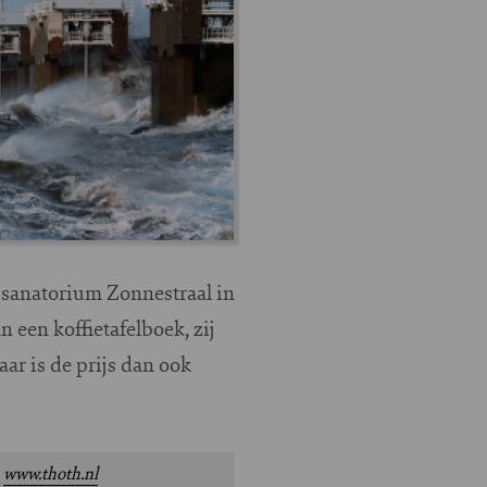
 sanatorium Zonnestraal in
een koffietafelboek, zij
ar is de prijs dan ook
.
www.thoth.nl