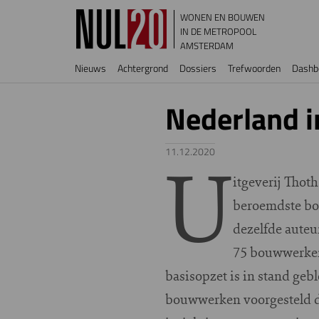
Overslaan en naar de inhoud gaan
WONEN EN BOUWEN
IN DE METROPOOL
AMSTERDAM
Hoofdnavigatie
Nieuws
Achtergrond
Dossiers
Trefwoorden
Dashb
Nederland 
U
11.12.2020
itgeverij Thoth
beroemdste bo
dezelfde auteur
75 bouwwerken'
basisopzet is in stand ge
bouwwerken voorgesteld d