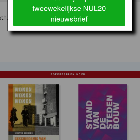
tweewekelijkse NUL20
th.nl
nieuwsbrief
BOEKBESPREKINGEN