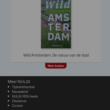
Wild Amsterdam. De natuur van de stad
Meer boeken
Meer NUL20
Meer NUL20
Tijdschriftarchief
Nieuwsbrief
NUL20 RSS-feeds
Disclaimer
Contact