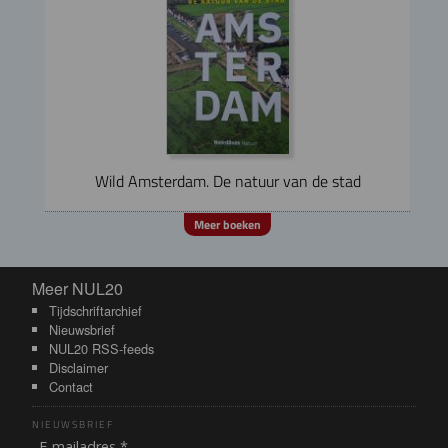
Wild Amsterdam. De natuur van de stad
Meer boeken
Meer NUL20
Meer NUL20
Tijdschriftarchief
Nieuwsbrief
NUL20 RSS-feeds
Disclaimer
Contact
NIEUWSBRIEF
E-mailadres *