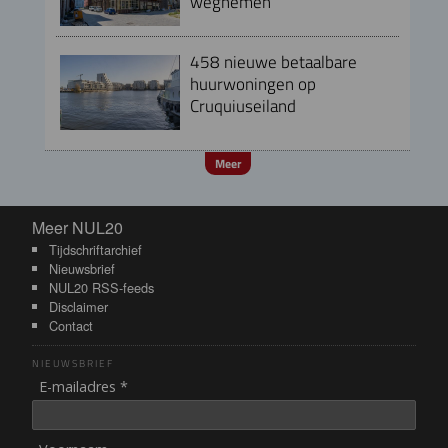
wegnemen
458 nieuwe betaalbare
huurwoningen op
Cruquiuseiland
Meer
Meer NUL20
Meer NUL20
Tijdschriftarchief
Nieuwsbrief
NUL20 RSS-feeds
Disclaimer
Contact
NIEUWSBRIEF
E-mailadres *