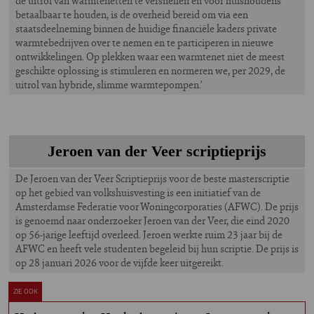
de uitrol van warmtenetten te versnellen en voor huishoudens
betaalbaar te houden, is de overheid bereid om via een
staatsdeelneming binnen de huidige financiële kaders private
warmtebedrijven over te nemen en te participeren in nieuwe
ontwikkelingen. Op plekken waar een warmtenet niet de meest
geschikte oplossing is stimuleren en normeren we, per 2029, de
uitrol van hybride, slimme warmtepompen.’
Jeroen van der Veer scriptieprijs
De Jeroen van der Veer Scriptieprijs voor de beste masterscriptie
op het gebied van volkshuisvesting is een initiatief van de
Amsterdamse Federatie voor Woningcorporaties (AFWC). De prijs
is genoemd naar onderzoeker Jeroen van der Veer, die eind 2020
op 56-jarige leeftijd overleed. Jeroen werkte ruim 23 jaar bij de
AFWC en heeft vele studenten begeleid bij hun scriptie. De prijs is
op 28 januari 2026 voor de vijfde keer uitgereikt.
ZIE OOK