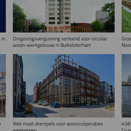
 in
Omgevingsvergunning verleend voor circulair
Groe
woon-werkgebouw in Buiksloterham
Noo
n
Wet moet drempels voor wooncoöperaties
458 
wegnemen
Cruq