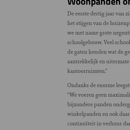
Woonpanden on
De eerste dertig jaar van
het stijgen van de huizen
we met name grote negenti
schoolgebouw. Veel school
de gaten houden wat de ge
aantrekkelijk en uitermat
kantoorruimten.”
Ondanks de enorme leegsta
“We voeren geen maximalis
bijzondere panden onderge
winkelpanden en ook daar 
continuïteit in verhuur da