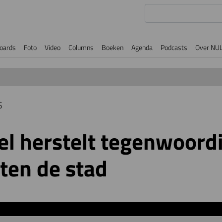
oards
Foto
Video
Columns
Boeken
Agenda
Podcasts
Over NU
s
el herstelt tegenwoord
ten de stad