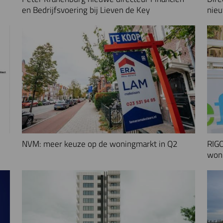
en Bedrijfsvoering bij Lieven de Key
nieu
NVM: meer keuze op de woningmarkt in Q2
RIGO
woni