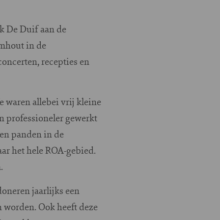
rk De Duif aan de
mhout in de
concerten, recepties en
aren allebei vrij kleine
en professioneler gewerkt
leen panden in de
aar het hele ROA-gebied.
.
oneren jaarlijks een
 worden. Ook heeft deze