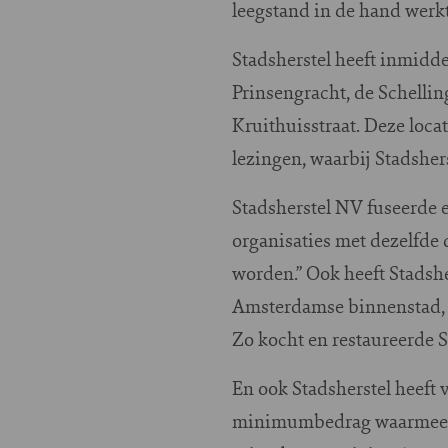
leegstand in de hand werkt
Stadsherstel heeft inmidde
Prinsengracht, de Schell
Kruithuisstraat. Deze loca
lezingen, waarbij Stadshers
Stadsherstel NV fuseerde 
organisaties met dezelfde d
worden.” Ook heeft Stadshe
Amsterdamse binnenstad, s
Zo kocht en restaureerde 
En ook Stadsherstel heeft 
minimumbedrag waarmee ee