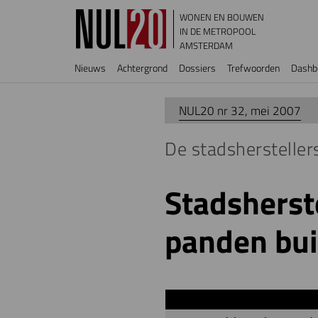
Overslaan en naar de inhoud gaan
WONEN EN BOUWEN
IN DE METROPOOL
AMSTERDAM
Hoofdnavigatie
Nieuws
Achtergrond
Dossiers
Trefwoorden
Dashb
NUL20 nr 32, mei 2007
De stadshersteller
Stadsherst
panden bui