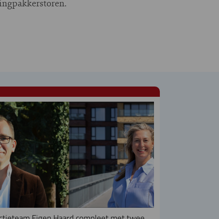
ingpakkerstoren.
ctieteam Eigen Haard compleet met twee