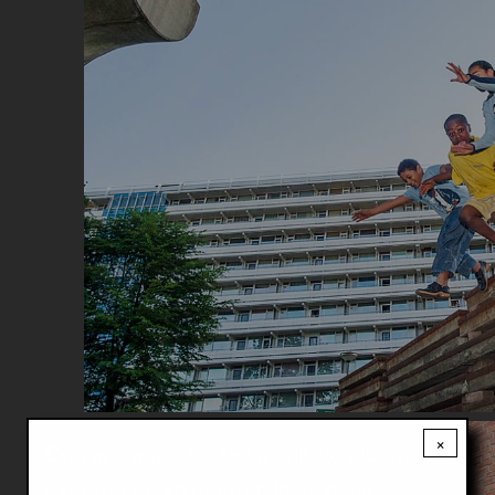
Image
×
Ontvang
het belangrijkste nieuws
gratis
over wonen en bouwen in de regio