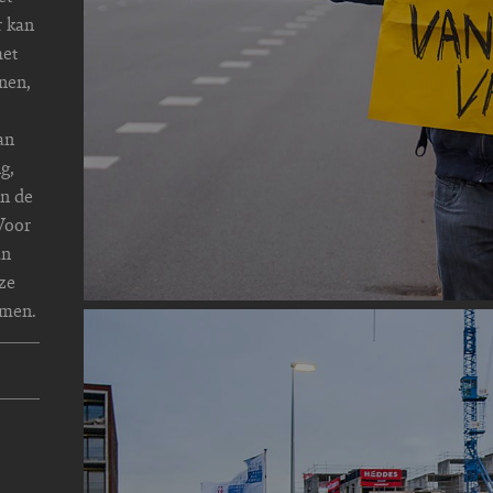
r kan
met
onen,
an
g,
an de
Voor
an
 ze
omen.
Image