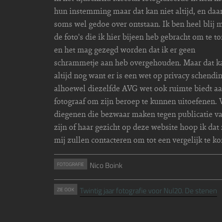
hun instemming maar dat kan niet altijd, en daa
soms wel gedoe over ontstaan. Ik ben heel blij 
de foto's die ik hier bijeen heb gebracht om te t
en het mag gezegd worden dat ik er geen
schrammetje aan heb overgehouden. Maar dat k
altijd nog want er is een wet op privacy schendin
alhoewel diezelfde AVG wet ook ruimte biedt a
fotograaf om zijn beroep te kunnen uitoefenen. 
diegenen die bezwaar maken tegen publicatie v
zijn of haar gezicht op deze website hoop ik dat
mij zullen contacteren om tot een vergelijk te k
Nico Boink
FOTOGRAFIE
Twintig jaar fotografie voor Nul20. De stenen
ZIE OOK