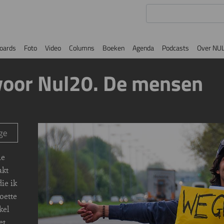
oards
Foto
Video
Columns
Boeken
Agenda
Podcasts
Over NU
 voor Nul20. De mensen
Image
ge
ie
akt
ie ik
oette
kel
et