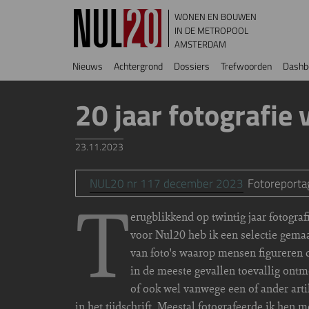
Overslaan en naar de inhoud gaan
WONEN EN BOUWEN
IN DE METROPOOL
AMSTERDAM
Hoofdnavigatie
Nieuws
Achtergrond
Dossiers
Trefwoorden
Dashb
20 jaar fotografie
23.11.2023
NUL20 nr 117 december 2023
Fotoreporta
T
erugblikkend op twintig jaar fotograf
voor Nul20 heb ik een selectie gema
van foto's waarop mensen figureren d
in de meeste gevallen toevallig ontm
of ook wel vanwege een of ander arti
in het tijdschrift. Meestal fotografeerde ik hen m