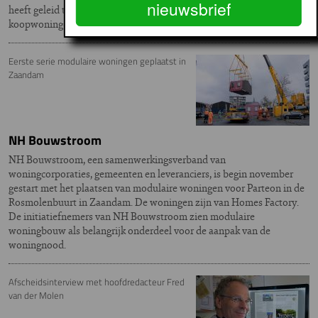
nieuwsbrief
heeft geleid tot 600 extra woningen, waaronder goedkopere
koopwoningen en 60 sociale en 60 middeldure huurwoningen.
Eerste serie modulaire woningen geplaatst in
Zaandam
NH Bouwstroom ​
NH Bouwstroom, een samenwerkingsverband van
woningcorporaties, gemeenten en leveranciers, is begin november
gestart met het plaatsen van modulaire woningen voor Parteon in de
Rosmolenbuurt in Zaandam. De woningen zijn van Homes Factory.
De initiatiefnemers van NH Bouwstroom zien modulaire
woningbouw als belangrijk onderdeel voor de aanpak van de
woningnood.
Afscheidsinterview met hoofdredacteur Fred
van der Molen