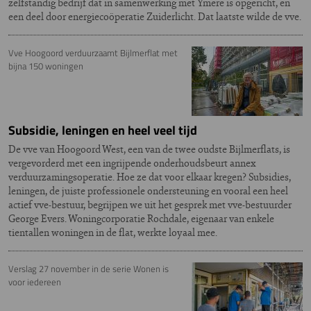
zelfstandig bedrijf dat in samenwerking met Ymere is opgericht, en
een deel door energiecoöperatie Zuiderlicht. Dat laatste wilde de vve.
Vve Hoogoord verduurzaamt Bijlmerflat met
bijna 150 woningen
Subsidie, leningen en heel veel tijd
De vve van Hoogoord West, een van de twee oudste Bijlmerflats, is
vergevorderd met een ingrijpende onderhoudsbeurt annex
verduurzamingsoperatie. Hoe ze dat voor elkaar kregen? Subsidies,
leningen, de juiste professionele ondersteuning en vooral een heel
actief vve-bestuur, begrijpen we uit het gesprek met vve-bestuurder
George Evers. Woningcorporatie Rochdale, eigenaar van enkele
tientallen woningen in de flat, werkte loyaal mee.
Verslag 27 november in de serie Wonen is
voor iedereen