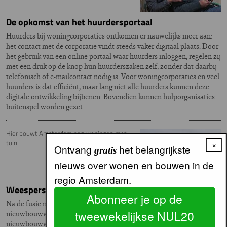
De opkomst van het huurdersportaal
Huurders bij woningcorporaties ontkomen er nauwelijks meer aan:
het contact met de corporatie vindt steeds vaker digitaal plaats. Door
het gebruik van een online portaal waar huurders inloggen, regelen zij
met een druk op de knop hun huurderszaken zelf, zonder dat daarbij
telefonisch of e-mailcontact nodig is. Voor woningcorporaties en veel
huurders is dat efficiënt, maar lang niet alle huurders kunnen deze
digitale ontwikkeling bijbenen. Bovendien kunnen hulporganisaties
buitenspel worden gezet.
Hier bouwt Amsterdam nog woningen met
tuin
×
Ontvang
het belangrijkste
gratis
nieuws over wonen en bouwen in de
regio Amsterdam.
Weespersluis
Abonneer je op de
Na de fusie met Weesp kreeg Amsterdam er een grote
tweewekelijkse NUL20
nieuwbouwwijk bij. Hier kan de bemiddelde Amsterdammer nog een
nieuwbouwwoning met tuin kopen. Bemoeienis van de hoofdstad