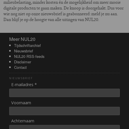
milieubelasting, minder kosten én de mogelijkheid om meer mooie
digitale producten te gaan maken. De knoop is doorgehakt. Dus voor
wie nog niet op onze nieuwsbrief is geabonneerd: meld je nu aan.
Dan blijf je op de hoogte van alle uitingen van NUL20.
Meer NUL20
Meer NUL20
Tijdschriftarchief
Nieuwsbrief
NUL20 RSS-feeds
Disclaimer
Contact
NIEUWSBRIEF
E-mailadres *
Voornaam
Achternaam