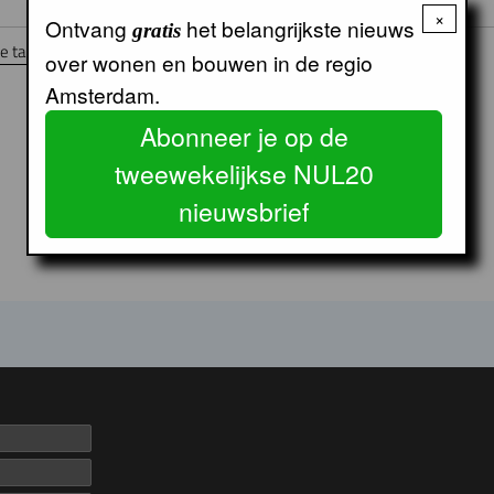
×
Ontvang
het belangrijkste nieuws
gratis
 tablet, smartphone of pc.
over wonen en bouwen in de regio
Amsterdam.
Abonneer je op de
tweewekelijkse NUL20
nieuwsbrief