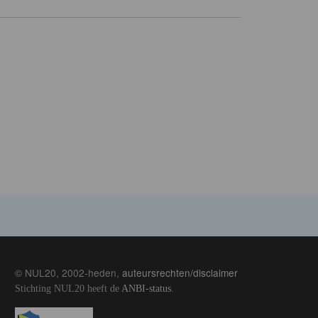
© NUL20, 2002-heden,
auteursrechten/disclaimer
Stichting NUL20 heeft de
ANBI-status
.
Image