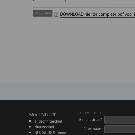
DOWNLOAD hier de complete pdf voor je
DOWNLOAD
Meer NUL20
Meer NUL20
NIEUWSBRIEF
E-mailadres *
Tijdschriftarchief
Nieuwsbrief
Voornaam
NUL20 RSS-feeds