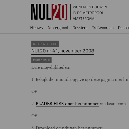
Overslaan en naar de inhoud gaan
WONEN EN BOUWEN
IN DE METROPOOL
AMSTERDAM
Hoofdnavigatie
Nieuws
Achtergrond
Dossiers
Trefwoorden
Dashb
REFERENTIE EDITIE
NUL20 nr 41, november 2008
EMBED ISSUU
Drie mogelijkheden:
1. Bekijk de inhoudsopgave op deze pagina met links
OF
2.
BLADER HIER door het nummer
via Issuu.com.
OF
3. Download de pdf van het nummer: