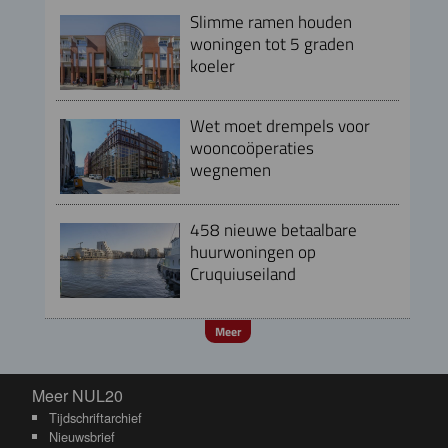
Slimme ramen houden
woningen tot 5 graden
koeler
Wet moet drempels voor
wooncoöperaties
wegnemen
458 nieuwe betaalbare
huurwoningen op
Cruquiuseiland
Meer
Meer NUL20
Meer NUL20
Tijdschriftarchief
Nieuwsbrief