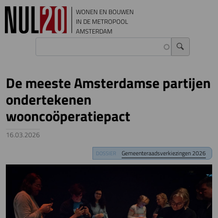
Overslaan en naar de inhoud gaan
WONEN EN BOUWEN
IN DE METROPOOL
AMSTERDAM
De meeste Amsterdamse partijen
ondertekenen
wooncoöperatiepact
16.03.2026
Image
Gemeenteraadsverkiezingen 2026
DOSSIER