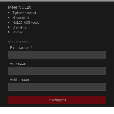
Meer NUL20
Meer NUL20
Tijdschriftarchief
Nieuwsbrief
NUL20 RSS-feeds
Disclaimer
Contact
NIEUWSBRIEF
E-mailadres *
Voornaam
Achternaam
Inschrijven
© NUL20, 2002-heden,
auteursrechten/disclaimer