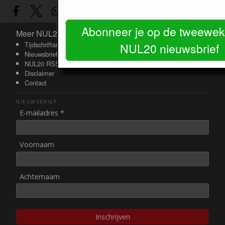
wonen en bouwen in de regio Amste
Abonneer je op de tweeweke
Meer NUL20
Meer NUL20
Tijdschriftarchief
NUL20 nieuwsbrief
Nieuwsbrief
NUL20 RSS-feeds
Disclaimer
Contact
NIEUWSBRIEF
E-mailadres *
Voornaam
Achternaam
Inschrijven