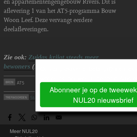
en appartementengengebouw Rivers. Dit is
aflevering 1 van het AT5-programma Bouw
Woon Leef. Deze vervangt eerdere
deelafleveringen.
Zie ook:
Zuidas krijgt steeds meer
bewoners
(NUL20, juli 2014)
Ontvang
het belangrijkste nieu
gratis
wonen en bouwen in de regio Amste
AT5
BRON
Abonneer je op de tweeweke
Stadsdeel Zuid
Zuidas
WONINGPRODUCTIE
NUL20 nieuwsbrief
TREFWOORDEN
Meer NUL20
Meer NUL20