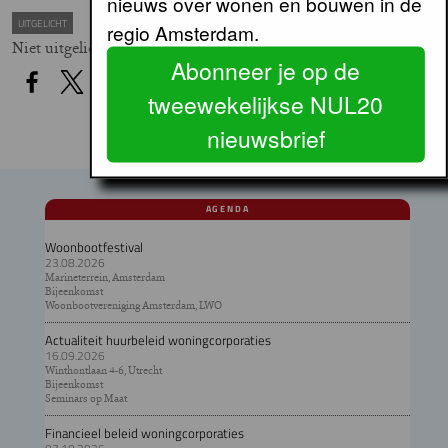
nieuws over wonen en bouwen in de
UITGELICHT
regio Amsterdam.
Niet uitgelicht
Abonneer je op de
tweewekelijkse NUL20
nieuwsbrief
AGENDA
Woonbootfestival
23.08.2026
Marineterrein, Amsterdam
Bijeenkomst
Woonbootvereniging Amsterdam, LWO
Actualiteit huurbeleid woningcorporaties
16.09.2026
Winthontlaan 4-6, Utrecht
Bijeenkomst
Seminars op Maat
Financieel beleid woningcorporaties