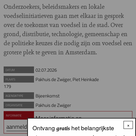
Onderzoekers, beleidsmakers en lokale
voedselinitiatieven gaan met elkaar in gesprek
over de toekomst van voedsel in de stad. Over
grond, distributie, technologie, gemeenschap en
de politieke keuzes die nodig zijn om voedsel een
grotere plek te geven in Amsterdam.
02.07.2026
DATUM
Pakhuis de Zwijger, Piet Heinkade
PLAATS
179
Bijeenkomst
AGENDATYPE
Pakhuis de Zwijger
ORGANISATIE
INFORMATIE
Meer informatie en
×
aanmelden
Ontvang
het belangrijkste
gratis