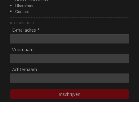
Disclaimer
Contact
NIEUWSBRIEF
E-mailadres *
Voornaam
Achternaam
Inschrijven
© NUL20, 2002-heden,
auteursrechten/disclaimer
Stichting NUL20 heeft de
ANBI-status
.
Image