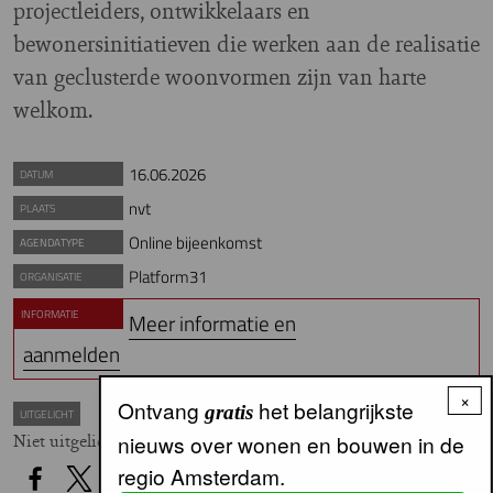
projectleiders, ontwikkelaars en
bewonersinitiatieven die werken aan de realisatie
van geclusterde woonvormen zijn van harte
welkom.
16.06.2026
DATUM
nvt
PLAATS
Online bijeenkomst
AGENDATYPE
Platform31
ORGANISATIE
INFORMATIE
Meer informatie en
aanmelden
×
Ontvang
het belangrijkste
gratis
UITGELICHT
Niet uitgelicht
nieuws over wonen en bouwen in de
regio Amsterdam.