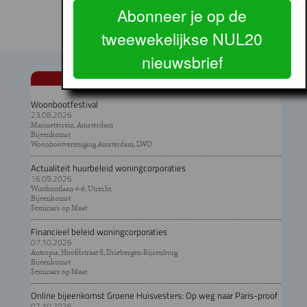
Abonneer je op de
tweewekelijkse NUL20
nieuwsbrief
AGENDA
Woonbootfestival
23.08.2026
Marineterrein, Amsterdam
Bijeenkomst
Woonbootvereniging Amsterdam, LWO
Actualiteit huurbeleid woningcorporaties
16.09.2026
Winthontlaan 4-6, Utrecht
Bijeenkomst
Seminars op Maat
Financieel beleid woningcorporaties
07.10.2026
Antropia, Hoofdstraat 8, Driebergen-Rijsenburg
Bijeenkomst
Seminars op Maat
Online bijeenkomst Groene Huisvesters: Op weg naar Paris-proof
07.10.2026