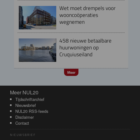
Wet moet drempels voor
wooncoöperaties
wegnemen
458 nieuwe betaalbare
huurwoningen op
Cruquiuseiland
Meer
Meer NUL20
Meer NUL20
Tijdschriftarchief
Nieuwsbrief
NUL20 RSS-feeds
Disclaimer
Contact
NIEUWSBRIEF