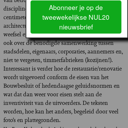
Abonneer je op de
disciplines. Daarbij gaat het onder meer over
tweewekelijkse NUL20
centimeters, ambachtelijkheid,
architectuurgeschiedenis, welstand, stedelijk
nieuwsbrief
weefsel en culturele opgaven. Maar natuurlijk
ook over de benodigde samenwerking tussen
stadsdelen, eigenaars, corporaties, aannemers en,
niet te vergeten, timmerfabrieken (kozijnen!).
Interessant is verder hoe de restauratie/renovatie
wordt uitgevoerd conform de eisen van het
Bouwbesluit of hedendaagse geluidsnormen en
wat dat dan weer voor eisen stelt aan de
inventiviteit van de uitvoerders. De teksten
worden, hoe kan het anders, begeleid door veel
foto’s en plattegronden.