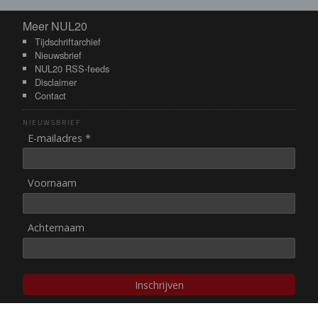
Meer NUL20
Meer NUL20
Tijdschriftarchief
Nieuwsbrief
NUL20 RSS-feeds
Disclaimer
Contact
NIEUWSBRIEF
E-mailadres *
Voornaam
Achternaam
Inschrijven
© NUL20, 2002-heden,
auteursrechten/disclaimer