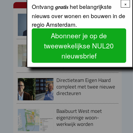
×
Ontvang
het belangrijkste
NUL20 NIEUWS
gratis
nieuws over wonen en bouwen in de
Armand van de Laar per 1
september aangesteld als
regio Amsterdam.
secretaris-directeur MRA
Abonneer je op de
tweewekelijkse NUL20
Peter Kranenburg nieuwe
directeur Financiën en
nieuwsbrief
Bedrijfsvoering bij Lieven de
Key
Directieteam Eigen Haard
compleet met twee nieuwe
directeuren
Baaibuurt West moet
eigenzinnige woon-
werkwijk worden