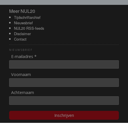
Meer NUL20
Meer NUL20
Tijdschriftarchief
Nieuwsbrief
NUL20 RSS-feeds
Disclaimer
Contact
NIEUWSBRIEF
E-mailadres *
Voornaam
Achternaam
Inschrijven
© NUL20, 2002-heden,
auteursrechten/disclaimer