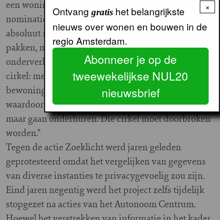
een woning worden ondergebracht die op de
×
Ontvang
het belangrijkste
gratis
nominatie staat om gesloopt te worden. We zijn er
nieuws over wonen en bouwen in de
absoluut niet op uit om de onderhuurders aan te
regio Amsterdam.
pakken, maar het gaat ons expliciet om de
Abonneer je op de
onderverhuurder. Het is namelijk een vicieuze
tweewekelijkse NUL20
cirkel: mede door het verschijnsel onrechtmatige
bewoning komen er weinig woningen vrij,
nieuwsbrief
waardoor starters niet aan de bak komen en dan
maar gaan onderhuren. Die cirkel moet doorbroken
worden.”
Tegen de actie Zoeklicht werd jaren geleden
geprotesteerd omdat het vergelijken van gegevens
van diverse instanties te privacygevoelig zou zijn.
Eind jaren negentig werd het project zelfs tijdelijk
stopgezet na acties van het Autonoom Centrum.
Hoewel het verstrekken van informatie in het kader