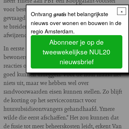
heeft Ymere aan PBY een Koopgarant-voorstel
voor bestaande bouw voorgelegd. We hebben
×
Ontvang
het belangrijkste
gratis
gevraagd om deze koopkorting voor huurders uit
nieuws over wonen en bouwen in de
te breiden naar nieuwbouw. Daar is niet
regio Amsterdam.
afwijzend op gereageerd.”
Abonneer je op de
In eerste instantie waren er bij de
tweewekelijkse NUL20
bewonerscommissies wel enkele negatieve
nieuwsbrief
reacties op de fusieplannen. “Maar we hebben het
goed kunnen uitleggen. Voor de huur maakt het
niets uit, maar we hebben wel over
randvoorwaarden eisen kunnen stellen. Zo blijft
de korting op het servicecontract voor
huursubsidieontvangers gehandhaafd. Ymere
wilde die eerst afschaffen.” Het zou kunnen dat
de fusie tot meer beheerskosten leidt, erkent Van