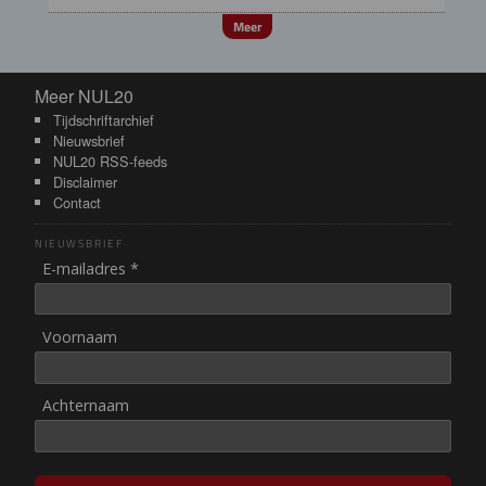
Meer
Meer NUL20
Meer NUL20
Tijdschriftarchief
Nieuwsbrief
NUL20 RSS-feeds
Disclaimer
Contact
NIEUWSBRIEF
E-mailadres *
Voornaam
Achternaam