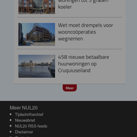
koeler
Wet moet drempels voor
wooncoöperaties
wegnemen
458 nieuwe betaalbare
huurwoningen op
Cruquiuseiland
Meer
Meer NUL20
Meer NUL20
Tijdschriftarchief
Nieuwsbrief
NUL20 RSS-feeds
Disclaimer