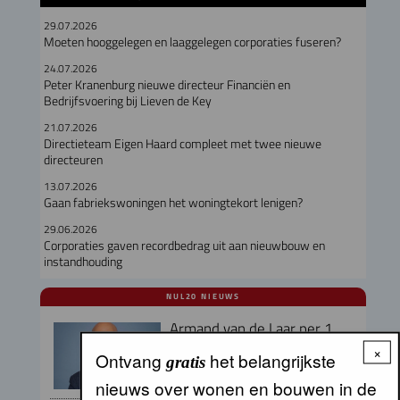
29.07.2026
Moeten hooggelegen en laaggelegen corporaties fuseren?
24.07.2026
Peter Kranenburg nieuwe directeur Financiën en
Bedrijfsvoering bij Lieven de Key
21.07.2026
Directieteam Eigen Haard compleet met twee nieuwe
directeuren
13.07.2026
Gaan fabriekswoningen het woningtekort lenigen?
29.06.2026
Corporaties gaven recordbedrag uit aan nieuwbouw en
instandhouding
NUL20 NIEUWS
Armand van de Laar per 1
september aangesteld als
×
Ontvang
het belangrijkste
gratis
secretaris-directeur MRA
nieuws over wonen en bouwen in de