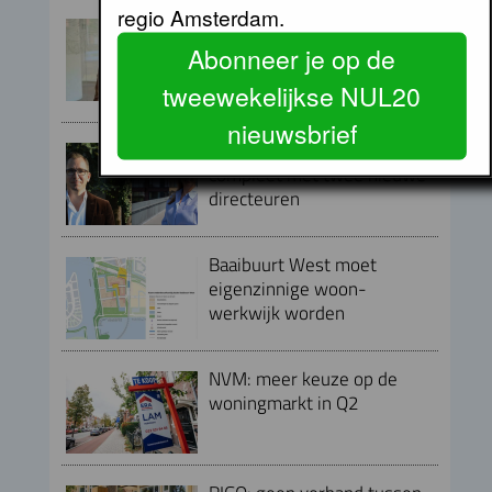
regio Amsterdam.
Peter Kranenburg nieuwe
directeur Financiën en
Abonneer je op de
Bedrijfsvoering bij Lieven de
tweewekelijkse NUL20
Key
nieuwsbrief
Directieteam Eigen Haard
compleet met twee nieuwe
directeuren
Baaibuurt West moet
eigenzinnige woon-
werkwijk worden
NVM: meer keuze op de
woningmarkt in Q2