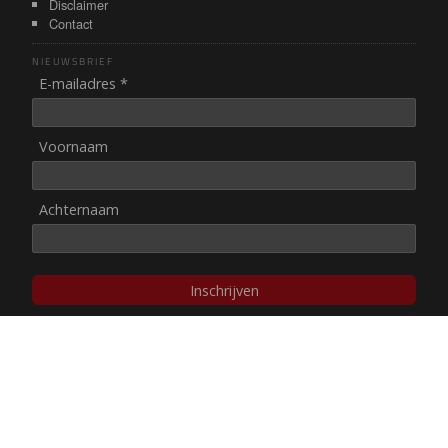
Disclaimer
Contact
NIEUWSBRIEF
E-mailadres *
Voornaam
Achternaam
Inschrijven
© NUL20, 2002-heden,
auteursrechten/disclaimer
Stichting NUL20 heeft de
ANBI-status
.
Image