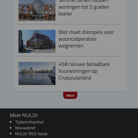
woningen tot 5 graden
koeler
Wet moet drempels voor
wooncoöperaties
wegnemen
458 nieuwe betaalbare
huurwoningen op
Cruquiuseiland
Meer
Meer NUL20
Meer NUL20
Tijdschriftarchief
Nieuwsbrief
NUL20 RSS-feeds