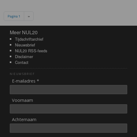
Paginering
Volgende pagina
Pagina 1
››
Meer NUL20
Meer NUL20
Tijdschriftarchief
Nieuwsbrief
NUL20 RSS-feeds
Disclaimer
Contact
NIEUWSBRIEF
E-mailadres *
Voornaam
Achternaam