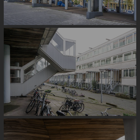
Image
Image