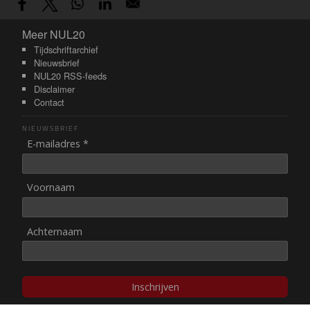
Meer NUL20
Meer NUL20
Tijdschriftarchief
Nieuwsbrief
NUL20 RSS-feeds
Disclaimer
Contact
NIEUWSBRIEF
E-mailadres *
Voornaam
Achternaam
Inschrijven