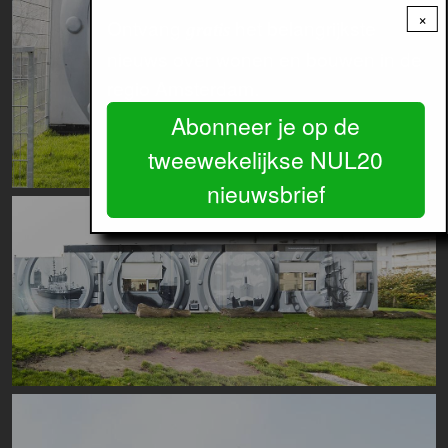
×
Ontvang
het belangrijkste
gratis
nieuws over wonen en bouwen in de
regio Amsterdam.
Abonneer je op de
tweewekelijkse NUL20
nieuwsbrief
Image
Image