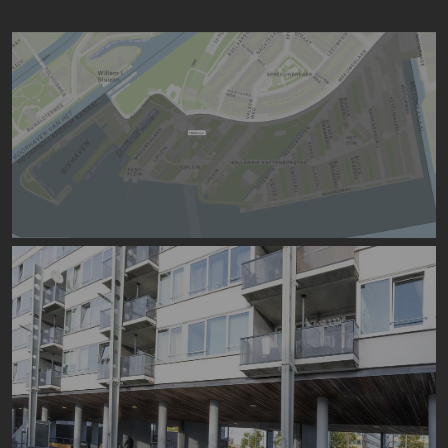
Image
Image