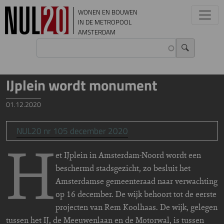
Overslaan en naar de inhoud gaan
WONEN EN BOUWEN
IN DE METROPOOL
AMSTERDAM
IJplein wordt monument
01.12.2020
NUL20 nr 105 december 2020
H
et IJplein in Amsterdam-Noord wordt een
beschermd stadsgezicht, zo besluit het
Amsterdamse gemeenteraad naar verwachting
op 16 december. De wijk behoort tot de eerste
projecten van Rem Koolhaas. De wijk, gelegen
tussen het IJ, de Meeuwenlaan en de Motorwal, is tussen