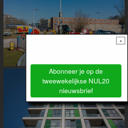
×
Ontvang
het belangrijkste
gratis
nieuws over wonen en bouwen in de
regio Amsterdam.
Abonneer je op de
Image
tweewekelijkse NUL20
nieuwsbrief