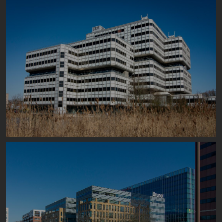
Image
Image