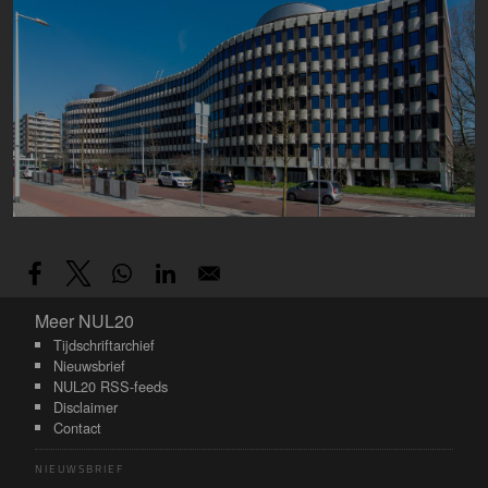
Meer NUL20
Meer NUL20
Tijdschriftarchief
Nieuwsbrief
NUL20 RSS-feeds
Disclaimer
Contact
NIEUWSBRIEF