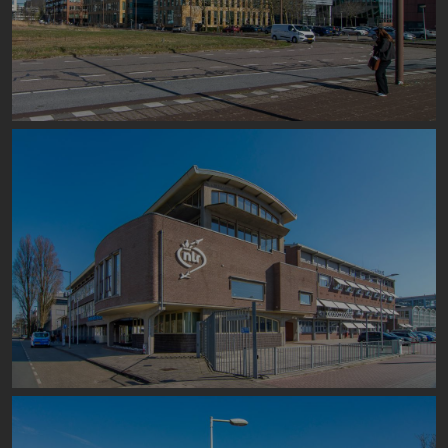
Image
Image