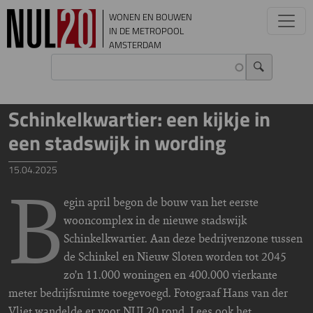
Overslaan en naar de inhoud gaan
WONEN EN BOUWEN
IN DE METROPOOL
AMSTERDAM
Schinkelkwartier: een kijkje in
een stadswijk in wording
15.04.2025
B
egin april begon de bouw van het eerste
wooncomplex in de nieuwe stadswijk
Schinkelkwartier. Aan deze bedrijvenzone tussen
de Schinkel en Nieuw Sloten worden tot 2045
zo’n 11.000 woningen en 400.000 vierkante
meter bedrijfsruimte toegevoegd. Fotograaf Hans van der
Vliet wandelde er voor NUL20 rond. Lees ook het