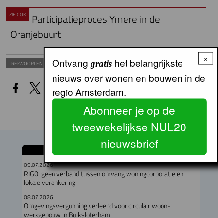
ZIE OOK
Participatieproces Ymere in de
Oranjebuurt
×
Ontvang
het belangrijkste
gratis
Haarlemmermeer
Participatie
Ymere
TREFWOORDEN
nieuws over wonen en bouwen in de
regio Amsterdam.
Abonneer je op de
tweewekelijkse NUL20
nieuwsbrief
GERELATEERDE ARTIKELEN
09.07.2026
RIGO: geen verband tussen omvang woningcorporatie en
lokale verankering
08.07.2026
Omgevingsvergunning verleend voor circulair woon-
werkgebouw in Buiksloterham