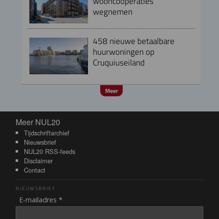
wooncoöperaties
wegnemen
458 nieuwe betaalbare
huurwoningen op
Cruquiuseiland
Meer
Meer NUL20
Meer NUL20
Tijdschriftarchief
Nieuwsbrief
NUL20 RSS-feeds
Disclaimer
Contact
NIEUWSBRIEF
E-mailadres *