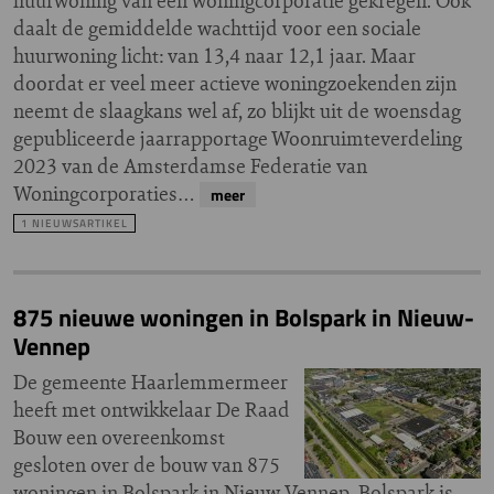
huurwoning van een woningcorporatie gekregen. Ook
daalt de gemiddelde wachttijd voor een sociale
huurwoning licht: van 13,4 naar 12,1 jaar. Maar
doordat er veel meer actieve woningzoekenden zijn
neemt de slaagkans wel af, zo blijkt uit de woensdag
gepubliceerde jaarrapportage Woonruimteverdeling
2023 van de Amsterdamse Federatie van
Woningcorporaties…
meer
1 NIEUWSARTIKEL
875 nieuwe woningen in Bolspark in Nieuw-
Vennep
De gemeente Haarlemmermeer
heeft met ontwikkelaar De Raad
Bouw een overeenkomst
gesloten over de bouw van 875
woningen in Bolspark in Nieuw-Vennep. Bolspark is