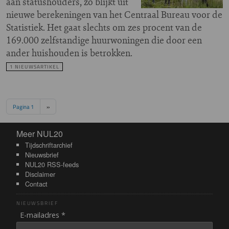
aan statushouders, zo blijkt uit
nieuwe berekeningen van het Centraal Bureau voor de
Statistiek. Het gaat slechts om zes procent van de
169.000 zelfstandige huurwoningen die door een
ander huishouden is betrokken.
1 NIEUWSARTIKEL
Paginering
Volgende pagina
Pagina 1
››
Meer NUL20
Meer NUL20
Tijdschriftarchief
Nieuwsbrief
NUL20 RSS-feeds
Disclaimer
Contact
NIEUWSBRIEF
E-mailadres *