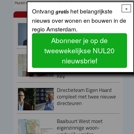
Huren stijgen, woonquote daalt
×
Ontvang
het belangrijkste
gratis
NUL20 NIEUWS
nieuws over wonen en bouwen in de
Armand van de Laar per 1
regio Amsterdam.
september aangesteld als
secretaris-directeur MRA
Abonneer je op de
tweewekelijkse NUL20
Peter Kranenburg nieuwe
nieuwsbrief
directeur Financiën en
Bedrijfsvoering bij Lieven de
Key
Directieteam Eigen Haard
compleet met twee nieuwe
directeuren
Baaibuurt West moet
eigenzinnige woon-