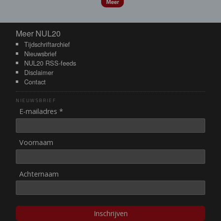
Meer
Meer NUL20
Meer NUL20
Tijdschriftarchief
Nieuwsbrief
NUL20 RSS-feeds
Disclaimer
Contact
NIEUWSBRIEF
E-mailadres *
Voornaam
Achternaam
Inschrijven