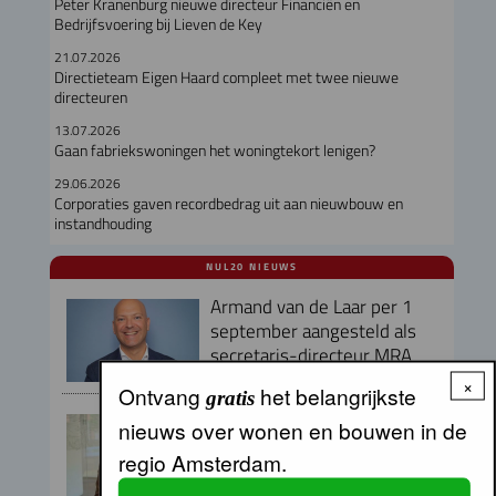
Peter Kranenburg nieuwe directeur Financiën en
Bedrijfsvoering bij Lieven de Key
21.07.2026
Directieteam Eigen Haard compleet met twee nieuwe
directeuren
13.07.2026
Gaan fabriekswoningen het woningtekort lenigen?
29.06.2026
Corporaties gaven recordbedrag uit aan nieuwbouw en
instandhouding
NUL20 NIEUWS
Armand van de Laar per 1
september aangesteld als
secretaris-directeur MRA
×
Ontvang
het belangrijkste
gratis
Peter Kranenburg nieuwe
nieuws over wonen en bouwen in de
directeur Financiën en
regio Amsterdam.
Bedrijfsvoering bij Lieven de
Key