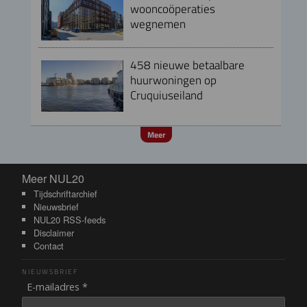
wooncoöperaties
wegnemen
458 nieuwe betaalbare
huurwoningen op
Cruquiuseiland
Meer
Meer NUL20
Meer NUL20
Tijdschriftarchief
Nieuwsbrief
NUL20 RSS-feeds
Disclaimer
Contact
NIEUWSBRIEF
E-mailadres *