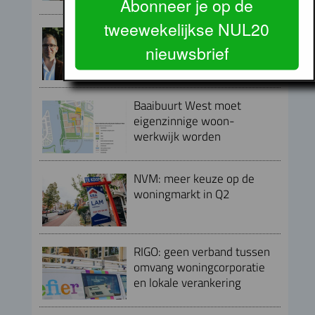
Abonneer je op de
tweewekelijkse NUL20
Directieteam Eigen Haard
compleet met twee nieuwe
nieuwsbrief
directeuren
Baaibuurt West moet
eigenzinnige woon-
werkwijk worden
NVM: meer keuze op de
woningmarkt in Q2
RIGO: geen verband tussen
omvang woningcorporatie
en lokale verankering