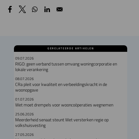
GERELATEERDE ARTIKELEN
09.07.2026
RIGO: geen verband tussen omvang woningcorporatie en
lokale verankering
08.07.2026
CRa pleit voor kwaliteit en verbeeldingskracht in de
woonopgave
01.07.2026
Wet moet drempels voor wooncoöperaties wegnemen
25.06.2026
Meerderheid senaat steunt Wet versterken regie op
volkshuisvesting
27.05.2026