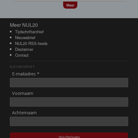
Meer
Meer NUL20
Meer NUL20
Tijdschriftarchief
Nieuwsbrief
NUL20 RSS-feeds
Disclaimer
Contact
NIEUWSBRIEF
E-mailadres *
Voornaam
Achternaam
Inschrijven