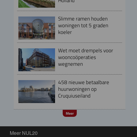
Holland
Slimme ramen houden
woningen tot 5 graden
koeler
Wet moet drempels voor
wooncoöperaties
wegnemen
458 nieuwe betaalbare
huurwoningen op
Cruquiuseiland
Meer
Meer NUL20
Meer NUL20