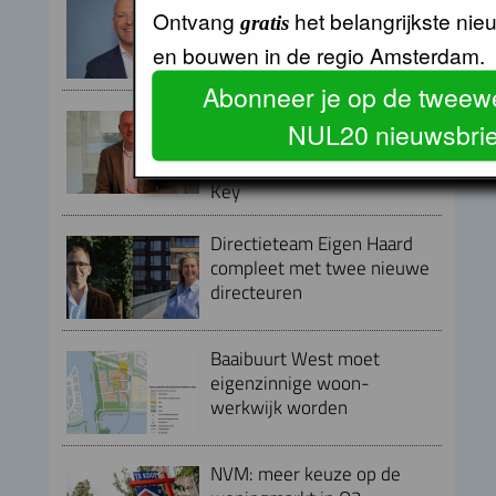
Armand van de Laar per 1
Ontvang
het belangrijkste ni
gratis
september aangesteld als
secretaris-directeur MRA
en bouwen in de regio Amsterdam.
Abonneer je op de tweewe
Peter Kranenburg nieuwe
NUL20 nieuwsbrie
directeur Financiën en
Bedrijfsvoering bij Lieven de
Key
Directieteam Eigen Haard
compleet met twee nieuwe
directeuren
Baaibuurt West moet
eigenzinnige woon-
werkwijk worden
NVM: meer keuze op de