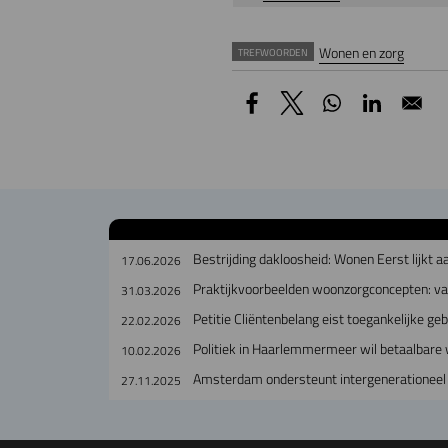
Wonen en zorg
TREFWOORDEN
Bestrijding dakloosheid: Wonen Eerst lijkt a
17.06.2026
Praktijkvoorbeelden woonzorgconcepten: v
31.03.2026
Petitie Cliëntenbelang eist toegankelijke g
22.02.2026
Politiek in Haarlemmermeer wil betaalbare 
10.02.2026
Amsterdam ondersteunt intergenerationeel
27.11.2025