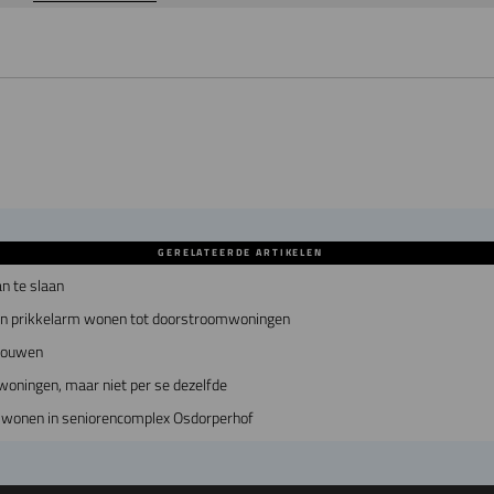
GERELATEERDE ARTIKELEN
an te slaan
an prikkelarm wonen tot doorstroomwoningen
ebouwen
woningen, maar niet per se dezelfde
 wonen in seniorencomplex Osdorperhof