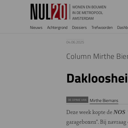
Overslaan en naar de inhoud gaan
WONEN EN BOUWEN
IN DE METROPOOL
AMSTERDAM
Hoofdnavigatie
Nieuws
Achtergrond
Dossiers
Trefwoorden
Dashb
04.06.2025
Column Mirthe Bi
Daklooshei
Mirthe Biemans
DE OPINIE VAN
Deze week kopte de
“
NOS
garageboxen”. Bij navraag 