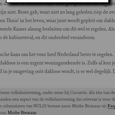
m dat niet te doen. Ze wijst acht groepen aan die urgent
jn niet. Beste gek, want niet zo lang geleden riep de ov
een Thuis’ in het leven, waar juist wordt gepleit om dak
eede Kamer alsnog besluiten om dit wel te regelen. Als
n de kabinetsval, en dit onderdeel veranderen.
sche kans om het voor heel Nederland beter te regelen.
dakloos is een urgent woningzoekende is. Zelfs al ken 
d in je omgeving ooit dakloos wordt, is er wel degelijk. D
iseur volkshuisvesting, onder meer bij Circusvis. Als één van 
anden een aspect van de volkshuisvesting dat relevant is voor 
e columnisten van NUL20 bestaat naast Mirthe Biemans uit
Kas
 van:
Mirthe Biemans