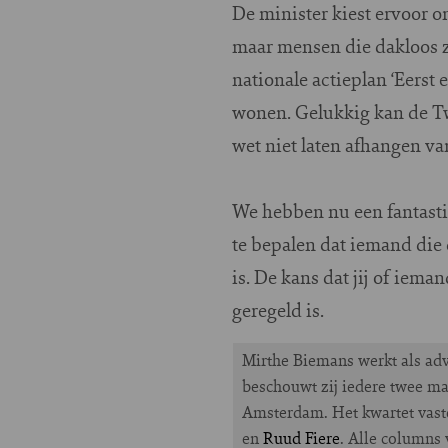
De minister kiest ervoor o
maar mensen die dakloos zi
nationale actieplan ‘Eerst 
wonen. Gelukkig kan de Tw
wet niet laten afhangen va
We hebben nu een fantasti
te bepalen dat iemand die 
is. De kans dat jij of ieman
geregeld is.
Mirthe Biemans werkt als adv
beschouwt zij iedere twee ma
Amsterdam. Het kwartet vast
en
Ruud Fiere
. Alle columns