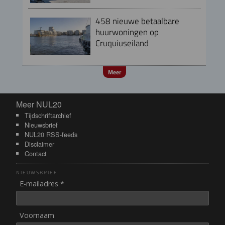
458 nieuwe betaalbare
huurwoningen op
Cruquiuseiland
Meer
Meer NUL20
Meer NUL20
Tijdschriftarchief
Nieuwsbrief
NUL20 RSS-feeds
Disclaimer
Contact
NIEUWSBRIEF
E-mailadres *
Voornaam