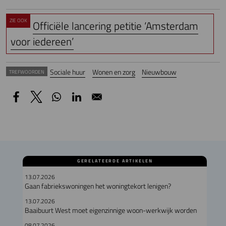
ZIE OOK
Officiële lancering petitie ‘Amsterdam
voor iedereen’
Sociale huur
Wonen en zorg
Nieuwbouw
TREFWOORDEN
GERELATEERDE ARTIKELEN
13.07.2026
Gaan fabriekswoningen het woningtekort lenigen?
13.07.2026
Baaibuurt West moet eigenzinnige woon-werkwijk worden
08.07.2026