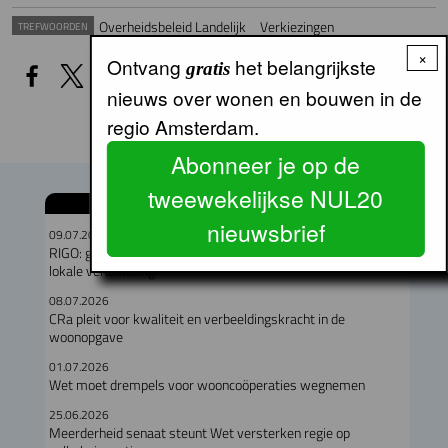
Overheidsbeleid Landelijk
Verkiezingen
TREFWOORDEN
×
Ontvang
het belangrijkste
gratis
nieuws over wonen en bouwen in de
regio Amsterdam.
Abonneer je op de
tweewekelijkse NUL20
GERELATEERDE ARTIKELEN
nieuwsbrief
09.07.2026
RIGO: geen verband tussen omvang woningcorporatie en
lokale verankering
08.07.2026
CRa pleit voor kwaliteit en verbeeldingskracht in de
woonopgave
01.07.2026
Wet moet drempels voor wooncoöperaties wegnemen
25.06.2026
Meerderheid senaat steunt Wet versterken regie op