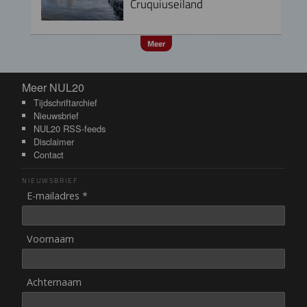
Cruquiuseiland
Meer
Meer NUL20
Meer NUL20
Tijdschriftarchief
Nieuwsbrief
NUL20 RSS-feeds
Disclaimer
Contact
NIEUWSBRIEF
E-mailadres *
Voornaam
Achternaam