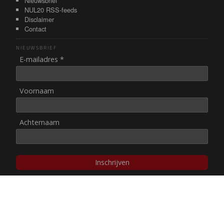
Nieuwsbrief
NUL20 RSS-feeds
Disclaimer
Contact
NIEUWSBRIEF
E-mailadres *
Voornaam
Achternaam
Inschrijven
© NUL20, 2002-heden,
auteursrechten/disclaimer
Stichting NUL20 heeft de
ANBI-status
.
Image