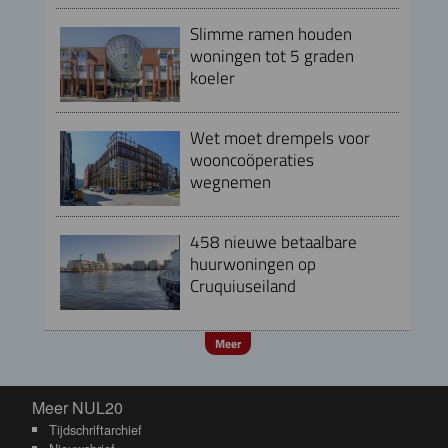
Slimme ramen houden
woningen tot 5 graden
koeler
Wet moet drempels voor
wooncoöperaties
wegnemen
458 nieuwe betaalbare
huurwoningen op
Cruquiuseiland
Meer
Meer NUL20
Meer NUL20
Tijdschriftarchief