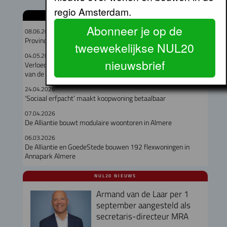
regio Amsterdam.
GERELATEERDE ARTIKELEN
Abonneer je op de
08.06.2026
Provincie zet rem op woningbouwplannen Haven-Stad
tweewekelijkse NUL20
04.05.2026
nieuwsbrief
Verloedering dreigt, dus Almere en Purmerend willen geld zien
van de overheid
24.04.2026
‘Sociaal erfpacht’ maakt koopwoning betaalbaar
07.04.2026
De Alliantie bouwt modulaire woontoren in Almere
06.03.2026
De Alliantie en GoedeStede bouwen 192 flexwoningen in
Annapark Almere
NUL20 NIEUWS
Armand van de Laar per 1
september aangesteld als
secretaris-directeur MRA