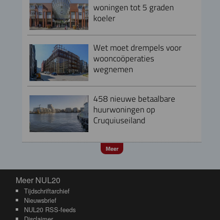
woningen tot 5 graden
koeler
Wet moet drempels voor
wooncoöperaties
wegnemen
458 nieuwe betaalbare
huurwoningen op
Cruquiuseiland
Meer
Meer NUL20
Meer NUL20
Tijdschriftarchief
Nieuwsbrief
NUL20 RSS-feeds
Disclaimer