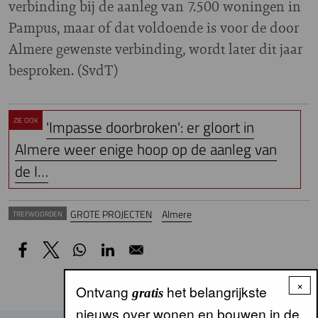
verbinding bij de aanleg van 7.500 woningen in
Pampus, maar of dat voldoende is voor de door
Almere gewenste verbinding, wordt later dit jaar
besproken. (SvdT)
ZIE OOK
'Impasse doorbroken': er gloort in
Almere weer enige hoop op de aanleg van
de I…
GROTE PROJECTEN
Almere
TREFWOORDEN
×
Ontvang
het belangrijkste
gratis
nieuws over wonen en bouwen in de