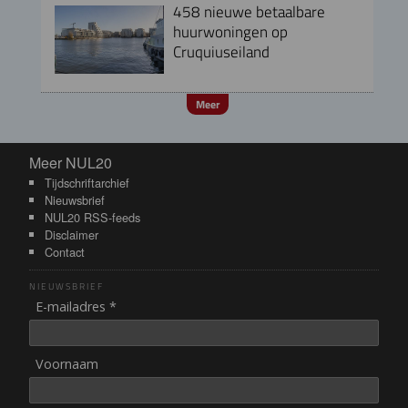
458 nieuwe betaalbare
huurwoningen op
Cruquiuseiland
Meer
Meer NUL20
Meer NUL20
Tijdschriftarchief
Nieuwsbrief
NUL20 RSS-feeds
Disclaimer
Contact
NIEUWSBRIEF
E-mailadres *
Voornaam