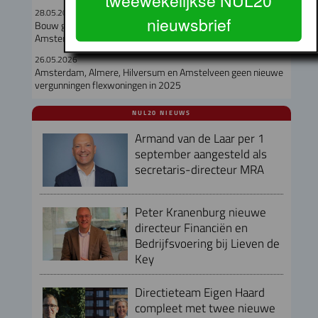
28.05.2026
nieuwsbrief
Bouw gestart van Vreeswijkpad, beheercoöperatie
Amsterdam-Zuidoost
26.05.2026
Amsterdam, Almere, Hilversum en Amstelveen geen nieuwe
vergunningen flexwoningen in 2025
NUL20 NIEUWS
Armand van de Laar per 1
september aangesteld als
secretaris-directeur MRA
Peter Kranenburg nieuwe
directeur Financiën en
Bedrijfsvoering bij Lieven de
Key
Directieteam Eigen Haard
compleet met twee nieuwe