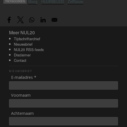
IJburg
HUURBELEID
Zelfbouw
TREFWOORDEN
Meer NUL20
Meer NUL20
Tijdschriftarchief
Nieuwsbrief
NUL20 RSS-feeds
Disclaimer
Contact
NIEUWSBRIEF
E-mailadres *
Voornaam
Achternaam