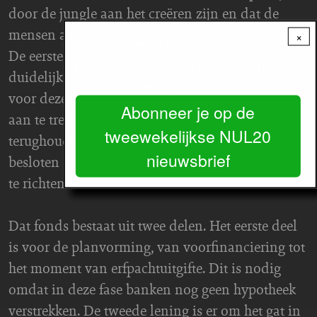
door de jungle aan het creëren zijn en dat de
mensen achter ons het nu al makkelijker hebben."
×
Ontvang
het belangrijkste
gratis
De eerste experimenten, zoals De Warren, hebben
nieuws over wonen en bouwen in de
duidelijk gemaa
kt dat het uitermate lastig is om
regio Amsterdam.
voor deze woonvorm voldoende financiering
Abonneer je op de
aan te trekken. Banken zijn
tweewekelijkse NUL20
terughoudend.
Amsterdam heeft daarom
nieuwsbrief
besloten een leenfonds voor wooncoöperaties op
te richten.
Dat fonds bestaat uit twee delen. Het eerste deel
is voor de planvorming, van voorfinanciering tot
het moment van erfpachtuitgifte. Dit is nodig
omdat in deze fase banken nog geen hypotheek
verstrekken. De tweede lening is er om het gat in